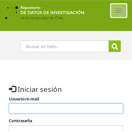
Ir
al
Cambi
contenido
naveg
principal
Buscar
Iniciar sesión
Usuario/e-mail
Contraseña