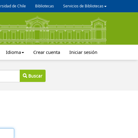
rsidad de Chile
Bibliotecas
Servicios de Bibliotecas
Idioma
Crear cuenta
Iniciar sesión
Buscar