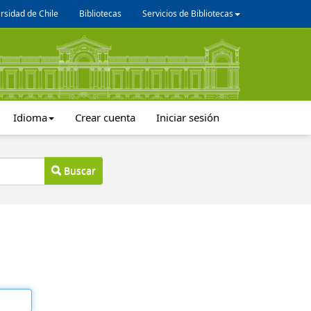
rsidad de Chile
Bibliotecas
Servicios de Bibliotecas
Idioma
Crear cuenta
Iniciar sesión
Buscar