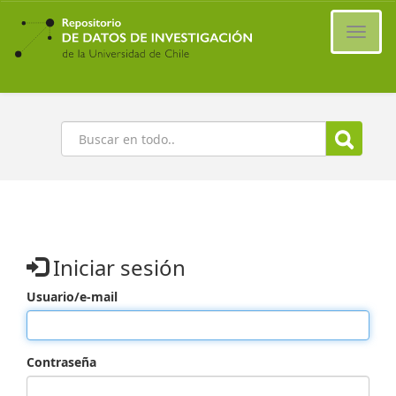
Ir
al
Cambi
contenido
naveg
principal
Buscar
Iniciar sesión
Usuario/e-mail
Contraseña