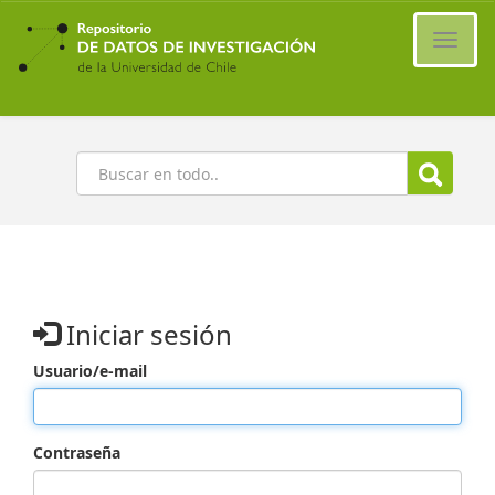
Ir
al
Cambi
contenido
naveg
principal
Buscar
Iniciar sesión
Usuario/e-mail
Contraseña