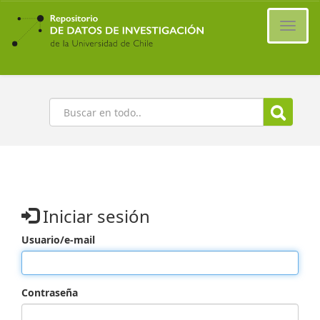
Ir
al
Cambi
contenido
naveg
principal
Buscar
Iniciar sesión
Usuario/e-mail
Contraseña