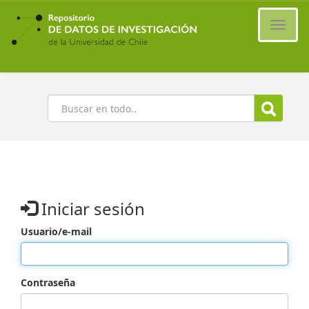
Ir
al
Cambi
contenido
naveg
principal
Buscar
Iniciar sesión
Usuario/e-mail
Contraseña