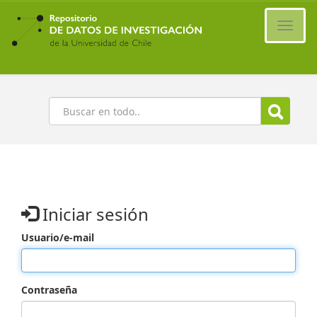
Ir
al
Cambi
contenido
naveg
principal
Buscar
Iniciar sesión
Usuario/e-mail
Contraseña