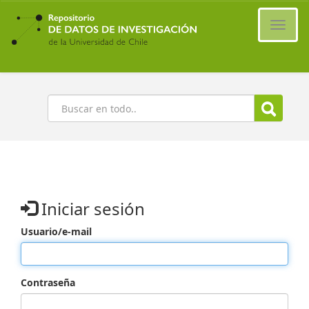
Ir
al
Cambi
contenido
naveg
principal
Buscar
Iniciar sesión
Usuario/e-mail
Contraseña