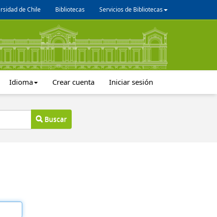
rsidad de Chile
Bibliotecas
Servicios de Bibliotecas
Idioma
Crear cuenta
Iniciar sesión
Buscar