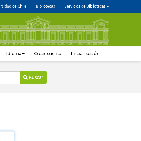
rsidad de Chile
Bibliotecas
Servicios de Bibliotecas
Idioma
Crear cuenta
Iniciar sesión
Buscar