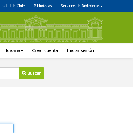
rsidad de Chile
Bibliotecas
Servicios de Bibliotecas
Idioma
Crear cuenta
Iniciar sesión
Buscar