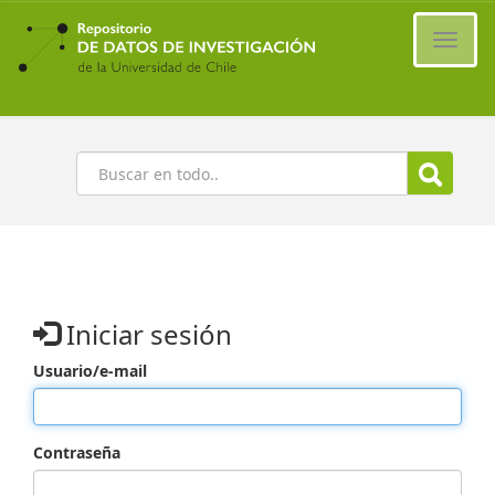
Ir
al
Cambi
contenido
naveg
principal
Buscar
Iniciar sesión
Usuario/e-mail
Contraseña