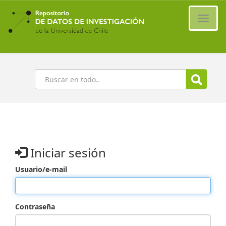
Ir
al
Cambi
contenido
naveg
principal
Buscar
Iniciar sesión
Usuario/e-mail
Contraseña