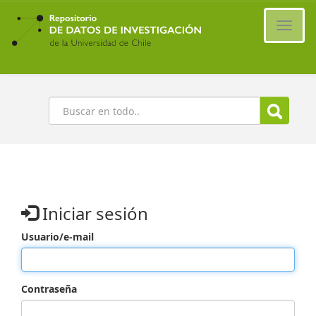
Ir
al
Cambi
contenido
naveg
principal
Buscar
Iniciar sesión
Usuario/e-mail
Contraseña