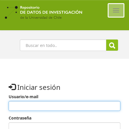
Ir
al
Cambi
contenido
naveg
principal
Buscar
Iniciar sesión
Usuario/e-mail
Contraseña