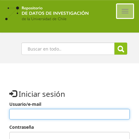
Ir
al
Cambi
contenido
naveg
principal
Buscar
Iniciar sesión
Usuario/e-mail
Contraseña