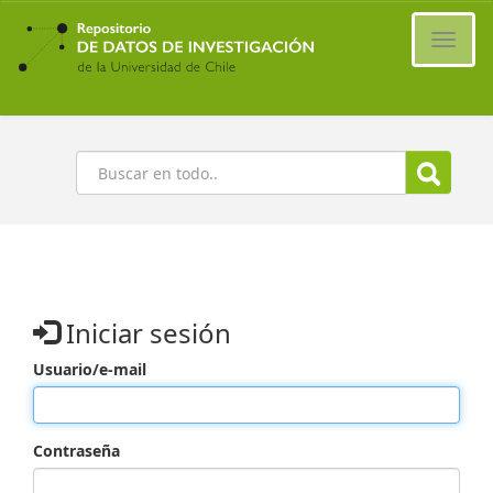
Ir
al
Cambi
contenido
naveg
principal
Buscar
Iniciar sesión
Usuario/e-mail
Contraseña