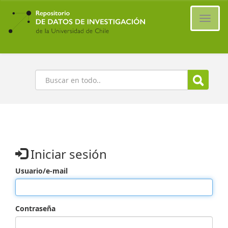
Ir
al
Cambi
contenido
naveg
principal
Buscar
Iniciar sesión
Usuario/e-mail
Contraseña