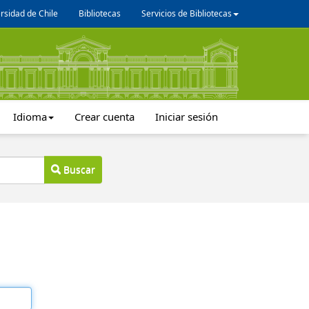
rsidad de Chile
Bibliotecas
Servicios de Bibliotecas
Idioma
Crear cuenta
Iniciar sesión
Buscar