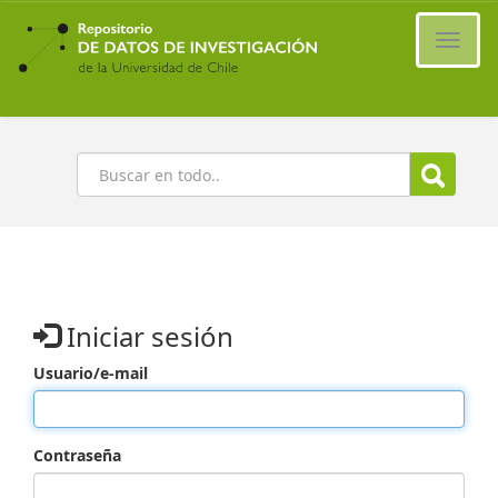
Ir
al
Cambi
contenido
naveg
principal
Buscar
Iniciar sesión
Usuario/e-mail
Contraseña