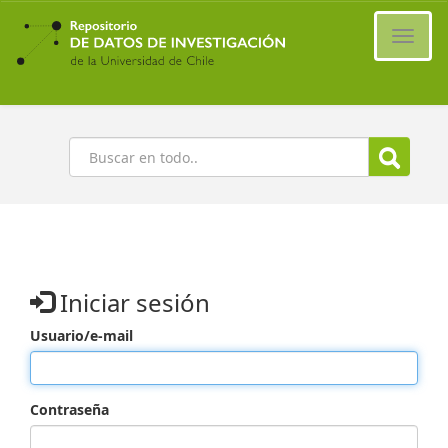
Ir
al
Cambi
contenido
naveg
principal
Buscar
Iniciar sesión
Usuario/e-mail
Contraseña