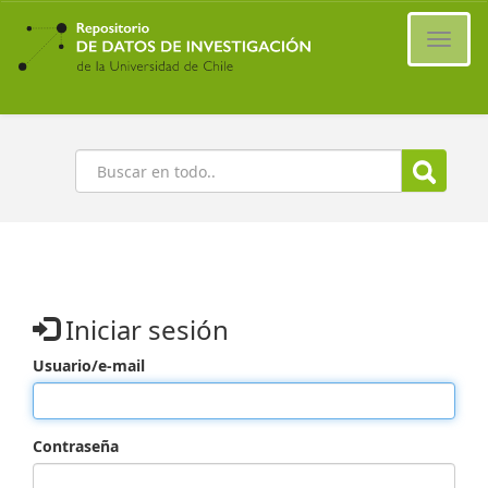
Ir
al
Cambi
contenido
naveg
principal
Buscar
Iniciar sesión
Usuario/e-mail
Contraseña