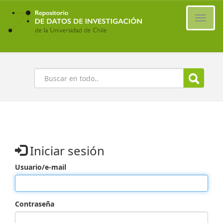
Ir
al
Cambi
contenido
naveg
principal
Buscar
Iniciar sesión
Usuario/e-mail
Contraseña