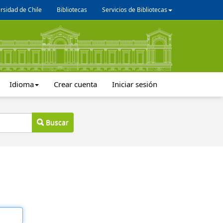
rsidad de Chile
Bibliotecas
Servicios de Bibliotecas
Idioma
Crear cuenta
Iniciar sesión
Buscar