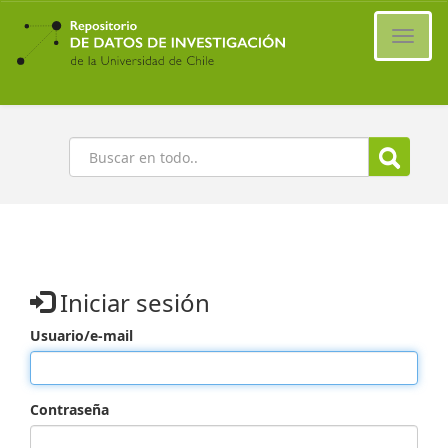
Ir
al
Cambi
contenido
naveg
principal
Buscar
Iniciar sesión
Usuario/e-mail
Contraseña