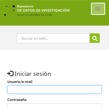
Ir
al
Cambi
contenido
naveg
principal
Buscar
Iniciar sesión
Usuario/e-mail
Contraseña