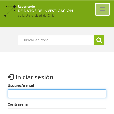
Ir
al
Cambi
contenido
naveg
principal
Buscar
Iniciar sesión
Usuario/e-mail
Contraseña