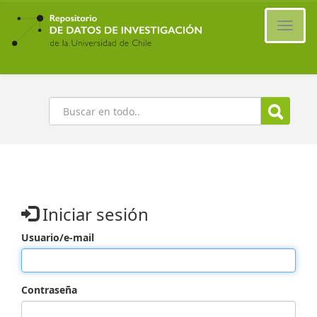
Ir
al
Cambi
contenido
naveg
principal
Buscar
Iniciar sesión
Usuario/e-mail
Contraseña