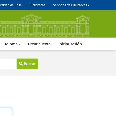
rsidad de Chile
Bibliotecas
Servicios de Bibliotecas
Idioma
Crear cuenta
Iniciar sesión
Buscar