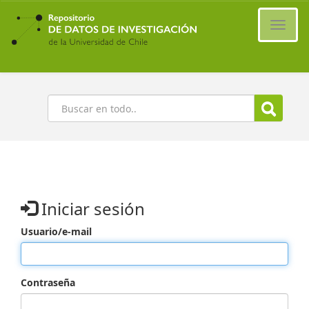
Ir
al
Cambi
contenido
naveg
principal
Buscar
Iniciar sesión
Usuario/e-mail
Contraseña