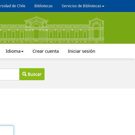
rsidad de Chile
Bibliotecas
Servicios de Bibliotecas
Idioma
Crear cuenta
Iniciar sesión
Buscar