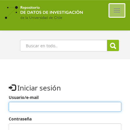
Ir
al
Cambi
contenido
naveg
principal
Buscar
Iniciar sesión
Usuario/e-mail
Contraseña