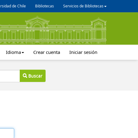
rsidad de Chile
Bibliotecas
Servicios de Bibliotecas
Idioma
Crear cuenta
Iniciar sesión
Buscar