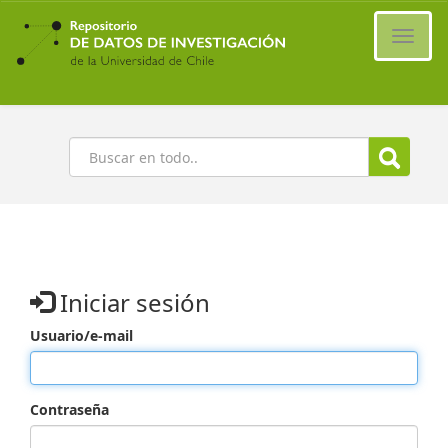
Ir
al
Cambi
contenido
naveg
principal
Buscar
Iniciar sesión
Usuario/e-mail
Contraseña