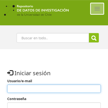
Ir
al
Cambi
contenido
naveg
principal
Buscar
Iniciar sesión
Usuario/e-mail
Contraseña