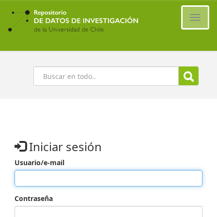
Ir
al
Cambi
contenido
naveg
principal
Buscar
Iniciar sesión
Usuario/e-mail
Contraseña