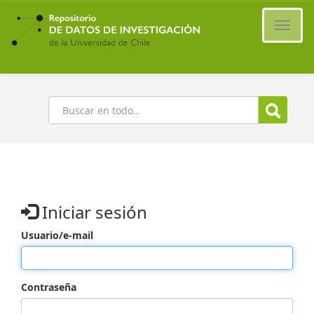
Ir
al
Cambi
contenido
naveg
principal
Buscar
Iniciar sesión
Usuario/e-mail
Contraseña