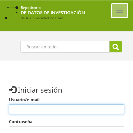
Ir
al
Cambi
contenido
naveg
principal
Buscar
Iniciar sesión
Usuario/e-mail
Contraseña