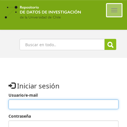
Ir
al
Cambi
contenido
naveg
principal
Buscar
Iniciar sesión
Usuario/e-mail
Contraseña