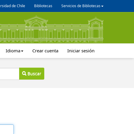
rsidad de Chile
Bibliotecas
Servicios de Bibliotecas
Idioma
Crear cuenta
Iniciar sesión
Buscar