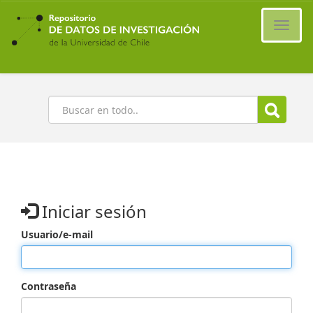
Ir
al
Cambi
contenido
naveg
principal
Buscar
Iniciar sesión
Usuario/e-mail
Contraseña