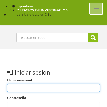
Ir
al
Cambi
contenido
naveg
principal
Buscar
Iniciar sesión
Usuario/e-mail
Contraseña