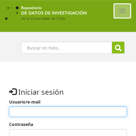
Ir
al
Cambi
contenido
naveg
principal
Buscar
Iniciar sesión
Usuario/e-mail
Contraseña