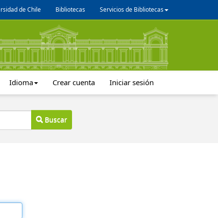
rsidad de Chile
Bibliotecas
Servicios de Bibliotecas
Idioma
Crear cuenta
Iniciar sesión
Buscar