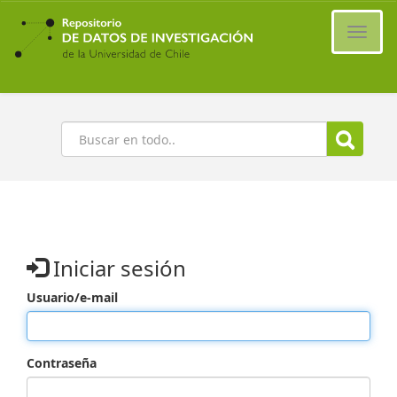
Ir
al
Cambi
contenido
naveg
principal
Buscar
Iniciar sesión
Usuario/e-mail
Contraseña