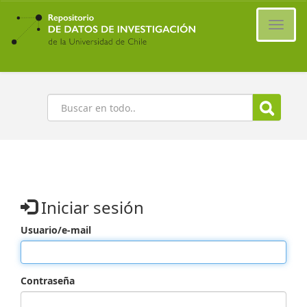
Ir
al
Cambi
contenido
naveg
principal
Buscar
Iniciar sesión
Usuario/e-mail
Contraseña