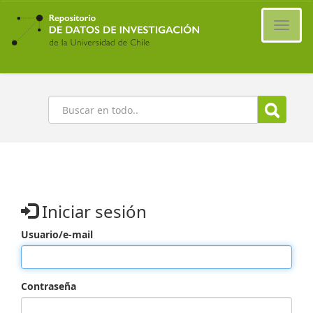
Ir
al
Cambi
contenido
naveg
principal
Buscar
Iniciar sesión
Usuario/e-mail
Contraseña