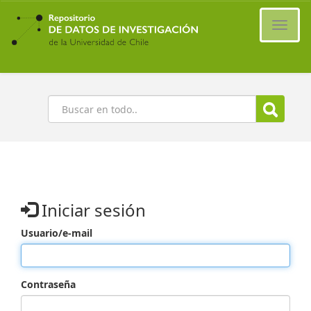
Ir
al
Cambi
contenido
naveg
principal
Buscar
Iniciar sesión
Usuario/e-mail
Contraseña