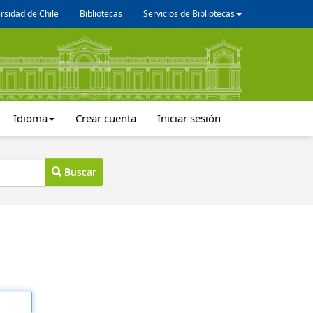
rsidad de Chile
Bibliotecas
Servicios de Bibliotecas
Idioma
Crear cuenta
Iniciar sesión
Buscar